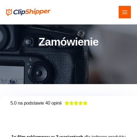
Zamówienie
5.0 na podstawie 40 opinii





1x film reklamowy w 3 wariantach
dla jednego produktu