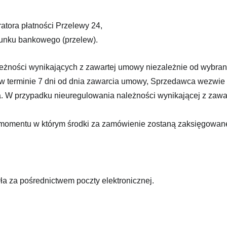
atora płatności Przelewy 24,
unku bankowego (przelew).
leżności wynikających z zawartej umowy niezależnie od wybran
w terminie 7 dni od dnia zawarcia umowy, Sprzedawca wezwie Kl
a. W przypadku nieuregulowania należności wynikającej z zaw
 od momentu w którym środki za zamówienie zostaną zaksięgow
 za pośrednictwem poczty elektronicznej.