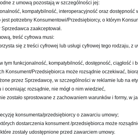
zgodne z umową pozostają w szczególności jej:
kcjonalność, kompatybilność, interoperacyjność oraz dostępność w
́rego jest potrzebny Konsumentowi/Przedsiębiorcy, o którym Ko
ry Sprzedawca zaakceptował.
ową, treść cyfrowa musi:
rzysta się z treści cyfrowej lub usługi cyfrowej tego rodzaju,
, w tym funkcjonalność, kompatybilność, dostępność, ciągłość i 
órych Konsument/Przedsiębiorca może rozsądnie oczekiwać, biorą
ożone przez Sprzedawcę, w szczególności w reklamie lub na et
i oceniając rozsądnie, nie mógł o nim wiedzieć,
e zostało sprostowane z zachowaniem warunków i formy, w jak
decyzję konsumenta/przedsiębiorcy o zawarciu umowy;
, których dostarczenia konsument /przedsiębiorca może rozsądn
, które zostały udostępnione przed zawarciem umowy.