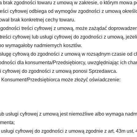
 brak zgodności towaru z umową w zakresie, o którym mowa p
reści cyfrowej odbiega od wymogów zgodności z umową określo
ował brak konkretnej cechy towaru.
godności treści cyfrowej z umową, może zażądać doprowadzen
ci cyfrowej lub usługi cyfrowej do zgodności z umową, jeżeli
albo wymagałoby nadmiernych kosztów.
sługę cyfrową do zgodności z umową w rozsądnym czasie od chw
ności dla konsumenta/Przedsiębiorcy, uwzględniając ich chara
ugi cyfrowej do zgodności z umową ponosi Sprzedawca.
̨, Konsument/Przedsiębiorca może złożyć oświadczenie:
lub usługi cyfrowej z umową jest niemożliwe albo wymaga nadmi
umenta;
ub usługi cyfrowej do zgodności z umową zgodnie z art. 43m ust