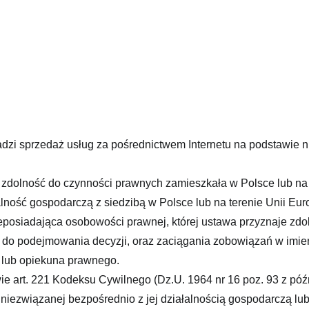
wadzi sprzedaż usług za pośrednictwem Internetu na podstawie 
ą zdolność do czynności prawnych zamieszkała w Polsce lub na t
lność gospodarczą z siedzibą w Polsce lub na terenie Unii Euro
eposiadająca osobowości prawnej, której ustawa przyznaje zdo
ona do podejmowania decyzji, oraz zaciągania zobowiązań w imie
a lub opiekuna prawnego.
 art. 221 Kodeksu Cywilnego (Dz.U. 1964 nr 16 poz. 93 z późn
ezwiązanej bezpośrednio z jej działalnością gospodarczą l