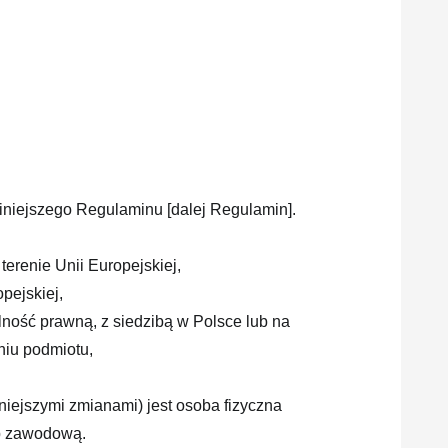
niniejszego Regulaminu [dalej Regulamin].
erenie Unii Europejskiej,
pejskiej,
lność prawną, z siedzibą w Polsce lub na
niu podmiotu,
iejszymi zmianami) jest osoba fizyczna
ub zawodową.