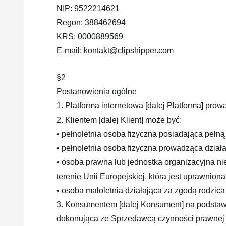
NIP: 9522214621
Regon: 388462694
KRS: 0000889569
E-mail: kontakt@clipshipper.com
§2
Postanowienia ogólne
1. Platforma internetowa [dalej Platforma] pro
2. Klientem [dalej Klient] może być:
• pełnoletnia osoba fizyczna posiadająca pełn
• pełnoletnia osoba fizyczna prowadząca działa
• osoba prawna lub jednostka organizacyjna ni
terenie Unii Europejskiej, która jest uprawni
• osoba małoletnia działająca za zgodą rodzic
3. Konsumentem [dalej Konsument] na podstawie
dokonująca ze Sprzedawcą czynności prawnej ni