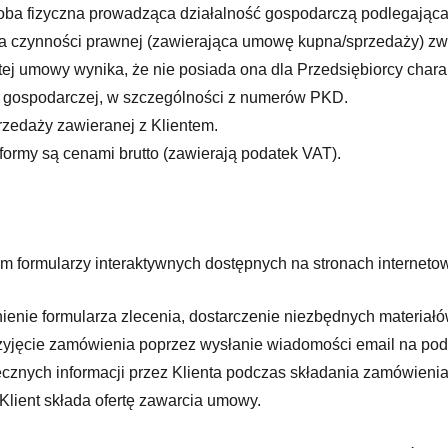
osoba fizyczna prowadząca działalność gospodarczą podlegająca 
 czynności prawnej (zawierająca umowę kupna/sprzedaży) zwią
tej umowy wynika, że nie posiada ona dla Przedsiębiorcy ch
i gospodarczej, w szczególności z numerów PKD.
rzedaży zawieranej z Klientem.
formy są cenami brutto (zawierają podatek VAT).
formularzy interaktywnych dostępnych na stronach internetowy
nienie formularza zlecenia, dostarczenie niezbędnych materia
rzyjęcie zamówienia poprzez wysłanie wiadomości email na p
cznych informacji przez Klienta podczas składania zamówienia
Klient składa ofertę zawarcia umowy.