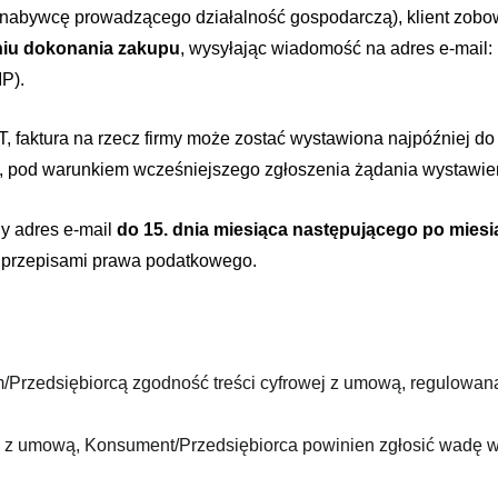
(nabywcę prowadzącego działalność gospodarczą), klient zobow
niu dokonania zakupu
, wysyłając wiadomość na adres e-mail:
IP).
VAT, faktura na rzecz firmy może zostać wystawiona najpóźniej d
, pod warunkiem wcześniejszego zgłoszenia żądania wystawieni
y adres e-mail
do 15. dnia miesiąca następującego po mies
i przepisami prawa podatkowego.
rzedsiębiorcą zgodność treści cyfrowej z umową, regulowaną 
ej z umową, Konsument/Przedsiębiorca powinien zgłosić wadę 